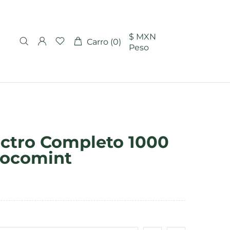
$ MXN
Carro (0)
Peso
ectro Completo 1000
Chocomint